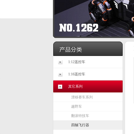
1:12遥控车
1:16遥控车
其它系列
漂移赛车系列
越野车
翻滚特技车
四轴飞行器